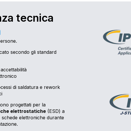
za tecnica
a
persone.
icato secondo gli standard
 accettabilità
ttronico
cessi di saldatura e rework
ci
sono progettati per la
iche elettrostatiche
(ESD) a
lle schede elettroniche durante
ntazione.