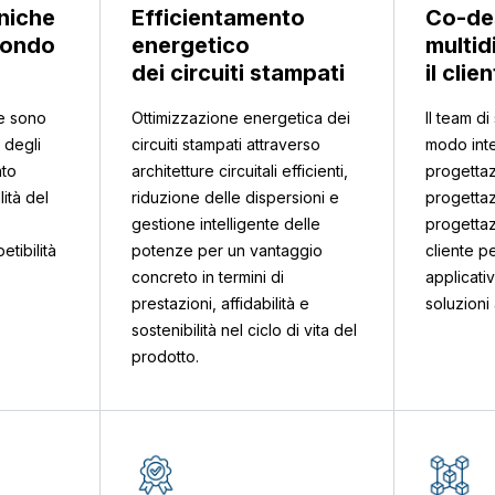
niche
Efficientamento
Co-de
condo
energetico
multid
dei circuiti stampati
il clie
e sono
Ottimizzazione energetica dei
Il team di
 degli
circuiti stampati attraverso
modo inte
nto
architetture circuitali efficienti,
progettaz
ità del
riduzione delle dispersioni e
progettaz
gestione intelligente delle
progettaz
etibilità
potenze per un vantaggio
cliente pe
concreto in termini di
applicati
prestazioni, affidabilità e
soluzioni 
sostenibilità nel ciclo di vita del
prodotto.