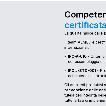
Competen
certificat
La qualità nasce dalle 
Il team ALMEC è certif
internazionali:
IPC-A-610
-
Criteri di
dell’assemblaggio ele
IPC J-STD-001
-
Pro
dei materiali elettroni
Gli ambienti produttivi 
prevenzione delle car
tutela dell’integrità de
tutte le fasi di impleme