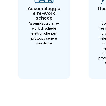
Assemblaggio
Res
e re-work
schede
elettroniche
Assemblaggio e re-
Sol
work di schede
resi
elettroniche per
pr
prototipi, serie e
l’el
modifiche
co
o
g
prot