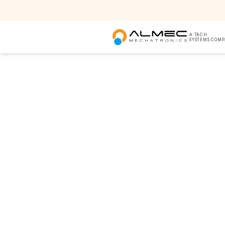
|
A TACH
SYSTEMS COM
Home
/
Progettazione e Pr
PROGETTAZIO
Dall’id
industr