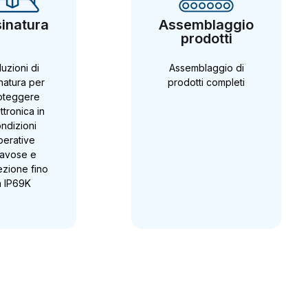
inatura
Assemblaggio
prodotti
uzioni di
Assemblaggio di
natura per
prodotti completi
oteggere
ettronica in
ndizioni
perative
ravose e
ezione fino
a IP69K