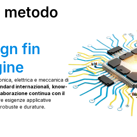
, metodo
ign
fin
gine
onica, elettrica e meccanica di
ndard internazionali
,
know-
laborazione continua con il
re esigenze applicative
 robuste e durature.