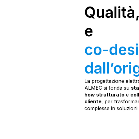
Qualità
e
co-des
dall’ori
La progettazione elettr
ALMEC si fonda su
sta
how strutturato
e
col
cliente
, per trasforma
complesse in soluzioni