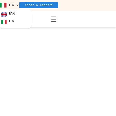
ITA
Accedi a Diaboard
ENG
ITA
todo