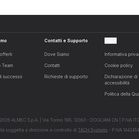
amo
Contatti e Supporto
Legal
offerti
Dove Siamo
Informativa priv
ro Team
Contatti
Cookie policy
di successo
Richieste di supporto
Dichiarazione di
accessibilità
Politica della Qua
2026 ALMEC S.p.A. | Via Torino 196, 12063 - DOGLIANI CN | P.IVA 
tà soggetta a direzione e controllo di
TACH Systems
- P.IVA 14424