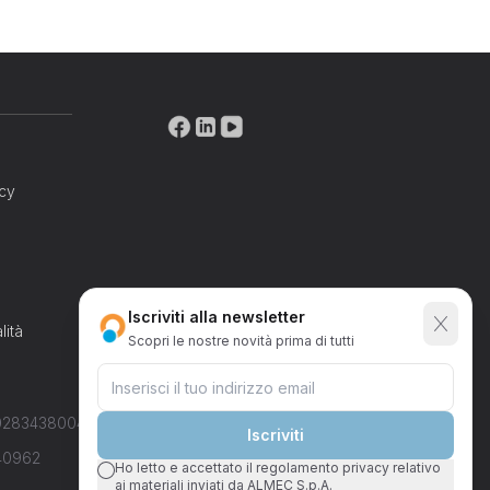
acy
Iscriviti alla newsletter
lità
Scopri le nostre novità
prima di tutti
IT02834380046
Iscriviti
540962
Ho letto e accettato il regolamento privacy relativo
ai materiali inviati da ALMEC S.p.A.