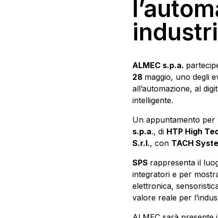
l’autom
industr
ALMEC s.p.a.
partecip
28
maggio, uno degli eve
all’automazione, al digit
intelligente.
Un appuntamento per p
s.p.a
., di
HTP High Tech
S.r.l.
, con
TACH Syst
SPS
rappresenta il luog
integratori e per mostr
elettronica, sensorist
valore reale per l’indust
ALMEC sarà presente 