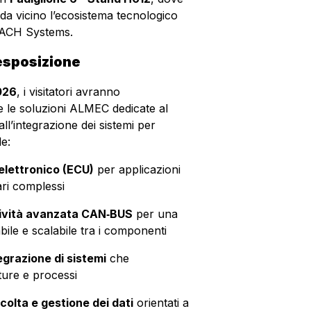
 da vicino l’ecosistema tecnologico
TACH Systems.
 esposizione
026
, i visitatori avranno
re le soluzioni ALMEC dedicate al
all’integrazione dei sistemi per
le:
 elettronico (ECU)
per applicazioni
ari complessi
tività avanzata CAN‑BUS
per una
ile e scalabile tra i componenti
egrazione di sistemi
che
ture e processi
colta e gestione dei dati
orientati a