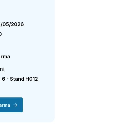
6/05/2026
0
Parma
ni
e 6 - Stand H012
Parma