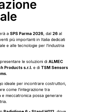
azione
iale
erà a
SPS Parma 2026
, dal
26
al
nti più importanti in Italia dedicati
ale e alle tecnologie per l’industria
resentare le soluzioni di
ALMEC
 Products s.r.l.
e di
TSM Sensors
ems
.
o ideale per incontrare costruttori,
are come l’integrazione tra
ica e meccatronica possa generare
ria.
in
Padiglione 6 - Stand H012
, dove