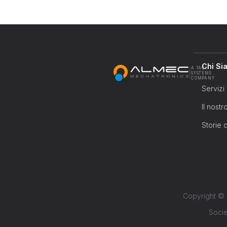
Chi Si
A TACH
|
SYSTEMS
COMPANY
Servizi 
Il nost
Storie 
Copyright © 
Socie