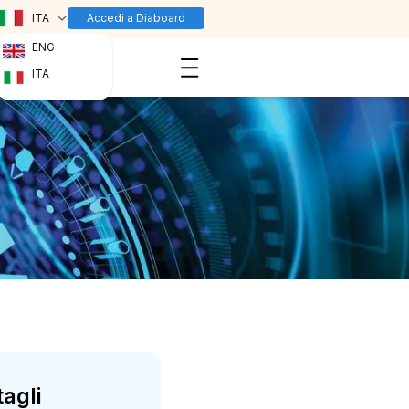
ITA
Accedi a Diaboard
ENG
ITA
tagli