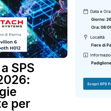
Data e Ora
Giorno
:
2
Ora
:
08:0
Località
Fiere di 
Informazio
a SPS
Padiglion
2026:
Scopri SPS 
gie
te per