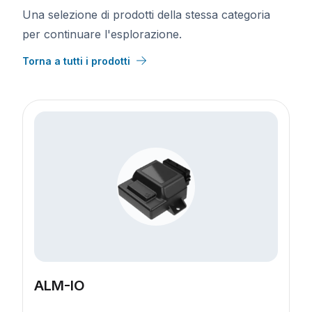
Una selezione di prodotti della stessa categoria
per continuare l'esplorazione.
Fonte del Lead
Via
Torna a tutti i prodotti
Città
Stato/Provincia
CAP
Paese
Accetto i termini e condizioni
*
Invia richiesta
ALM-IO