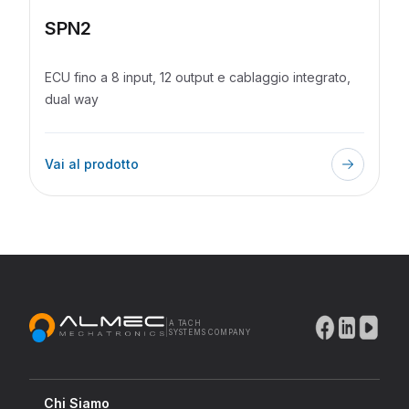
SPN2
ECU fino a 8 input, 12 output e cablaggio integrato,
dual way
Vai al prodotto
|
A TACH
SYSTEMS COMPANY
Chi Siamo