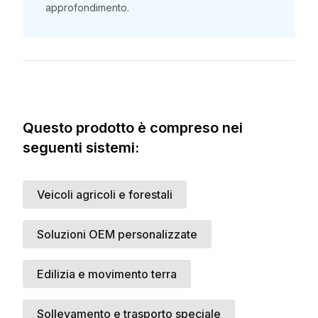
approfondimento.
Vuoi una visione
completa sul
prodotto?
Questo prodotto è compreso nei
Compila il seguente modulo per
seguenti sistemi:
ricevere i documenti di
Abbiamo ricevuto la tua
approfondimento e il supporto di un
richiesta di supporto
nostro esperto.
Cognome
*
Nome Azienda
*
Veicoli agricoli e forestali
Verrai ricontattato da un membro del
nostro team il prima possibile.
Soluzioni OEM personalizzate
Sito Web
*
Indirizzo Email
*
Edilizia e movimento terra
Sollevamento e trasporto speciale