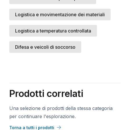
P.IVA
*
Telefono
Logistica e movimentazione dei materiali
Reditto Annuale
Settore
Logistica a temperatura controllata
Difesa e veicoli di soccorso
Fonte del Lead
Via
Città
Stato/Provincia
Prodotti correlati
CAP
Paese
Una selezione di prodotti della stessa categoria
per continuare l'esplorazione.
Accetto i termini e condizioni
*
Torna a tutti i prodotti