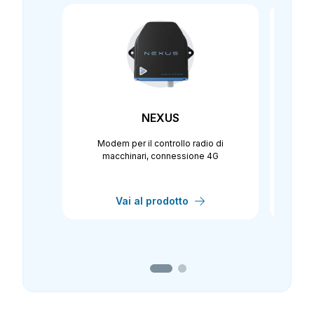
NEXUS
Modem per il controllo radio di
Mo
macchinari, connessione 4G
Vai al prodotto