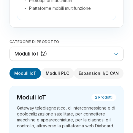
Prototipi di macchinari
Piattaforme mobili multifunzione
CATEGORIE DI PRODOTTO
Moduli IoT
(
2
)
Moduli IoT
Moduli PLC
Espansioni I/O CAN
Mo
Moduli IoT
2
Prodotti
Gateway telediagnostico, di interconnessione e di
geolocalizzazione satellitare, per connettere
macchine e apparecchiature, per la diagnosi e il
controllo, attraverso la piattaforma web Diaboard.