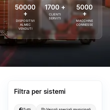
50000
1700 +
5000
+
+
CLIENTI
SERVITI
DISPOSITIVI
MACCHINE
ALMEC
CONNESSE
VENDUTI
Filtra per sistemi
Tutti
Veicoli speciali municipali
Ve