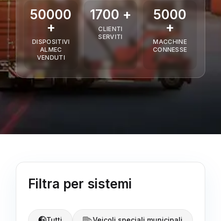
50000
1700 +
5000
+
+
CLIENTI
SERVITI
DISPOSITIVI
MACCHINE
ALMEC
CONNESSE
VENDUTI
Filtra per sistemi
Tutti
Veicoli speciali municipali
Ve