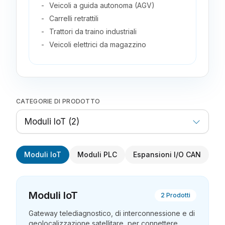
Veicoli a guida autonoma (AGV)
Carrelli retrattili
Trattori da traino industriali
Veicoli elettrici da magazzino
CATEGORIE DI PRODOTTO
Moduli IoT
(
2
)
Moduli IoT
Moduli PLC
Espansioni I/O CAN
Mo
Moduli IoT
2
Prodotti
Gateway telediagnostico, di interconnessione e di
geolocalizzazione satellitare, per connettere