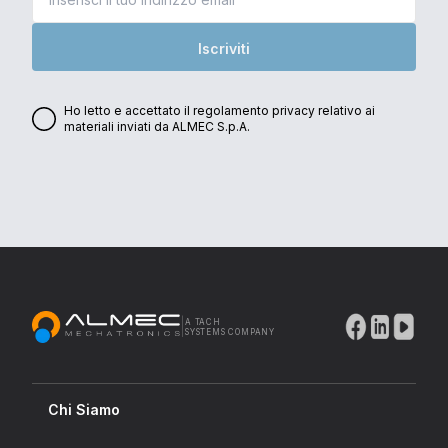
Iscriviti
Ho letto e accettato il regolamento privacy relativo ai
materiali inviati da ALMEC S.p.A.
|
A TACH
Grazie per la tua iscrizione
SYSTEMS COMPANY
alla nostra newsletter!
Controlla la tua casella di posta per non
perderti le ultime novità sui nostri
Chi Siamo
prodotti e servizi, sui nostri eventi e