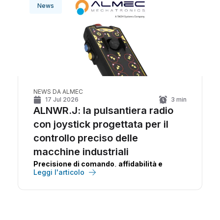
News
NEWS DA ALMEC
17 Jul 2026
3
min
ALNWR.J: la pulsantiera radio
con joystick progettata per il
controllo preciso delle
macchine industriali
Precisione di comando, affidabilità e
Leggi l'articolo
continuità operativa in un unico
dispositivo.
ALNWR.J
è la pulsantiera radio
con joystick sviluppata da
ALMEC
per il
controllo remoto di macchine industriali,
progettata per garantire prestazioni elevate,