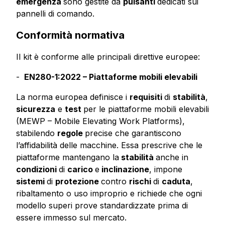
emergenza
sono gestite da
pulsanti
dedicati sui
pannelli di comando.
Conformità normativa
Il kit è conforme alle principali direttive europee:
EN280-1:2022 – Piattaforme mobili elevabili
La norma europea definisce i
requisiti
di
stabilità
,
sicurezza
e
test
per le piattaforme mobili elevabili
(MEWP – Mobile Elevating Work Platforms),
stabilendo
regole
precise che garantiscono
l’affidabilità delle macchine. Essa prescrive che le
piattaforme mantengano la
stabilità
anche in
condizioni
di
carico
e
inclinazione
, impone
sistemi
di
protezione
contro
rischi
di
caduta
,
ribaltamento o uso improprio e richiede che ogni
modello superi prove standardizzate prima di
essere immesso sul mercato.