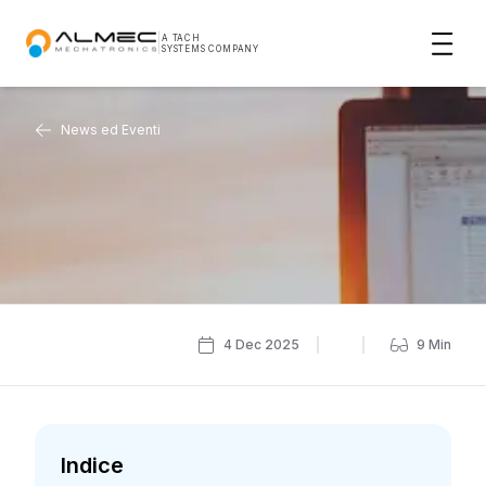
|
A TACH
SYSTEMS COMPANY
News ed Eventi
4 Dec 2025
9
Min
Indice