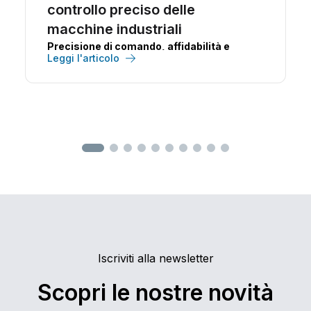
controllo preciso delle
macchine industriali
Precisione di comando, affidabilità e
Leggi l'articolo
continuità operativa in un unico
dispositivo.
ALNWR.J
è la pulsantiera radio
con joystick sviluppata da
ALMEC
per il
controllo remoto di macchine industriali,
progettata per garantire prestazioni elevate,
massima sicurezza e un'esperienza d'uso
intuitiva anche nelle applicazioni più
complesse.
Iscriviti alla newsletter
Scopri le nostre novità