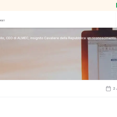
PANY
llo, CEO di ALMEC, insignito Cavaliere della Repubblica: un riconoscimento 
2 