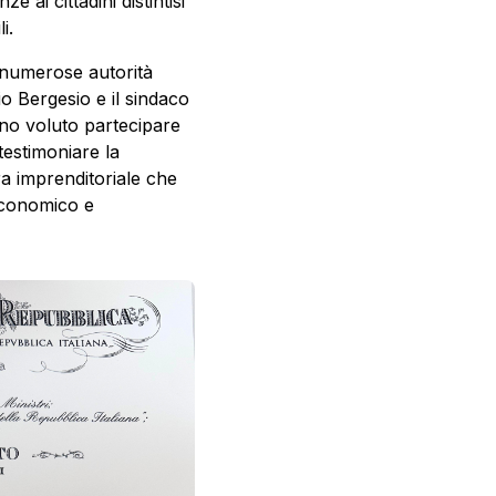
 ai cittadini distintisi
li.
 numerose autorità
io Bergesio e il
sindaco
nno voluto partecipare
testimoniare la
ura imprenditoriale che
economico e