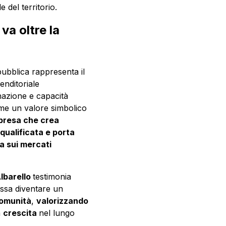
 del territorio.
a oltre la
pubblica rappresenta il
enditoriale
nazione e capacità
ume un valore simbolico
mpresa che crea
ualificata e porta
na sui mercati
lbarello
testimonia
ossa diventare un
omunità
,
valorizzando
a
crescita
nel lungo