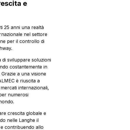
escita e
ti 25 anni una realtà
ernazionale nel settore
e per il controllo di
ighway.
à di sviluppare soluzioni
endo costantemente in
 Grazie a una visione
 ALMEC è riuscita a
mercati internazionali,
 per numerosi
l mondo.
e crescita globale e
do nelle Langhe il
à e contribuendo allo