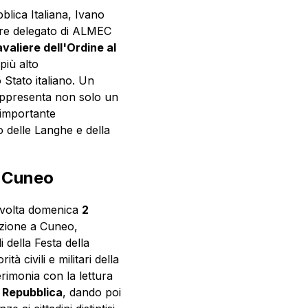
blica Italiana, Ivano
ore delegato di ALMEC
valiere dell'Ordine al
l più alto
 Stato italiano. Un
appresenta non solo un
importante
o delle Langhe e della
 a Cuneo
 svolta domenica
2
uzione a Cuneo,
i della Festa della
à civili e militari della
erimonia con la lettura
a
Repubblica
, dando poi