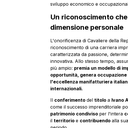
sviluppo economico e occupazionale
Un riconoscimento che v
dimensione personale
L'onorificenza di Cavaliere della Re
riconoscimento di una carriera impr
caratterizzata da passione, determi
innovativa. Allo stesso tempo, ass
più ampio:
premia un modello di i
opportunità, genera occupazione q
l'eccellenza manifatturiera italia
internazionali.
Il
conferimento
del
titolo
a
Ivano A
come il successo imprenditoriale p
patrimonio condiviso
per l'intera
c
il
territorio
e
contribuendo
alla su
periodo.