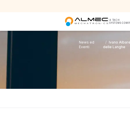
|
A TACH
SYSTEMS COM
News ed
/
Ivano Albare
Eventi
delle Langhe