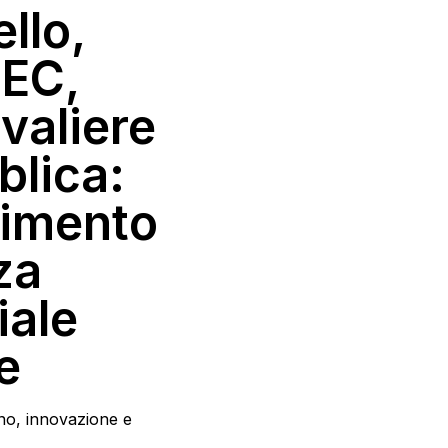
llo,
EC,
valiere
blica:
cimento
za
iale
e
no, innovazione e