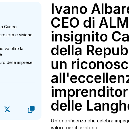
Ivano Albare
CEO di ALM
le a Cuneo
insignito Ca
crescita e visione
della Repub
e va oltre la
le
un riconos
uro delle imprese
all'eccellen
imprenditor
delle Langh
Un'onorificenza che celebra impeg
valore per il territorio.